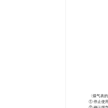
〈煤气表的
① 停止使
② 确认煤